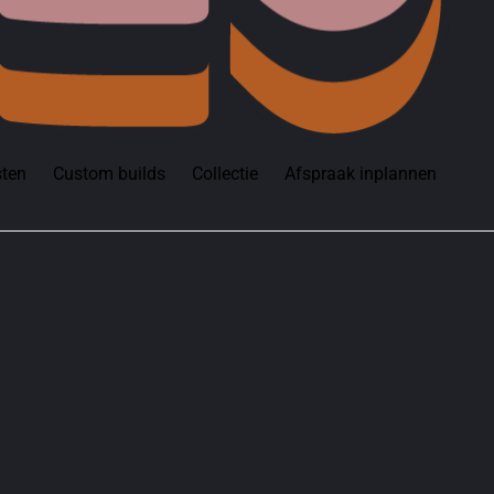
sten
Custom builds
Collectie
Afspraak inplannen